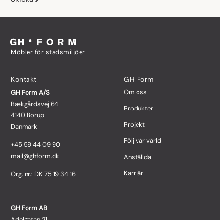
Möbler för stadsmiljöer
Kontakt
GH Form
Om oss
GH Form A/S
Bækgårdsvej 64
Produkter
4140 Borup
Projekt
Danmark
Följ vår värld
+45 59 44 09 90
mail@ghform.dk
Anställda
Karriär
Org. nr.: DK 75 19 34 16
GH Form AB
Adelgatan 21